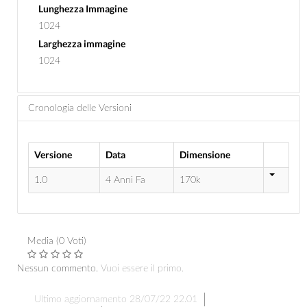
Lunghezza Immagine
1024
Larghezza immagine
1024
Cronologia delle Versioni
Versione
Data
Dimensione
1.0
4 Anni Fa
170k
Media (0 Voti)
Nessun commento.
Vuoi essere il primo.
Ultimo aggiornamento 28/07/22 22.01