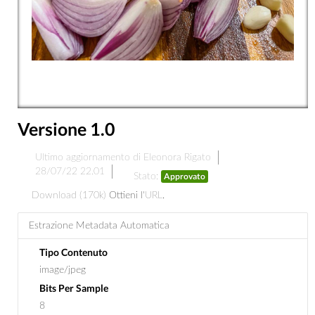
Versione 1.0
Ultimo aggiornamento di Eleonora Rigato
28/07/22 22.01
Approvato
Stato:
Download (170k)
Ottieni l'
URL
.
Estrazione Metadata Automatica
Tipo Contenuto
image/jpeg
Bits Per Sample
8