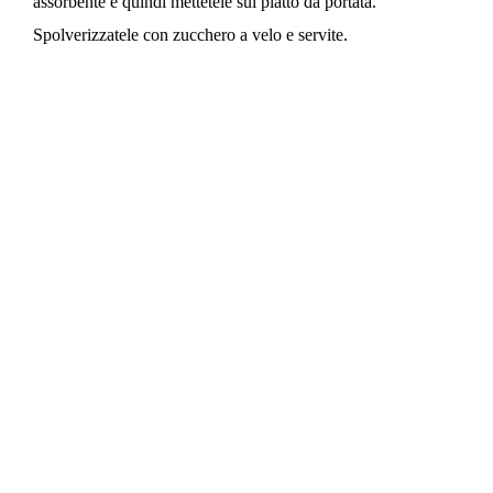
assorbente e quindi mettetele sul piatto da portata.
Spolverizzatele con zucchero a velo e servite.