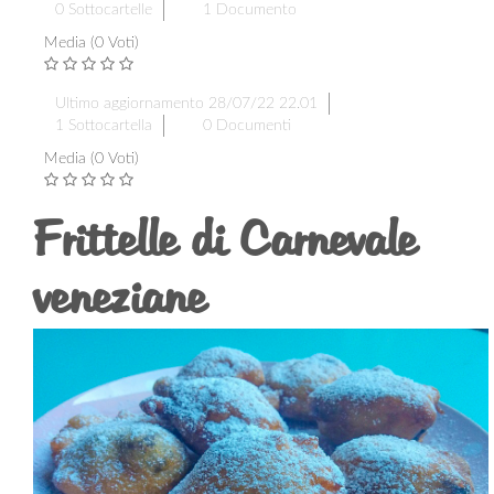
0 Sottocartelle
1 Documento
Media (0 Voti)
Ultimo aggiornamento 28/07/22 22.01
1 Sottocartella
0 Documenti
Media (0 Voti)
Frittelle di Carnevale
veneziane