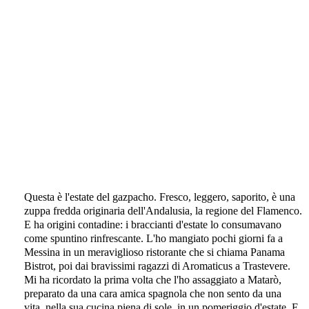
Questa è l'estate del gazpacho. Fresco, leggero, saporito, è una
zuppa fredda originaria dell'Andalusia, la regione del Flamenco.
E ha origini contadine: i braccianti d'estate lo consumavano
come spuntino rinfrescante. L'ho mangiato pochi giorni fa a
Messina in un meraviglioso ristorante che si chiama Panama
Bistrot, poi dai bravissimi ragazzi di Aromaticus a Trastevere.
Mi ha ricordato la prima volta che l'ho assaggiato a Matarò,
preparato da una cara amica spagnola che non sento da una
vita, nella sua cucina piena di sole, in un pomeriggio d'estate. E