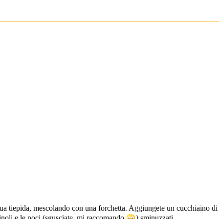
ua tiepida, mescolando con una forchetta. Aggiungete un cucchiaino di zu
pinoli e le noci (sgusciate, mi raccomando
) sminuzzati.