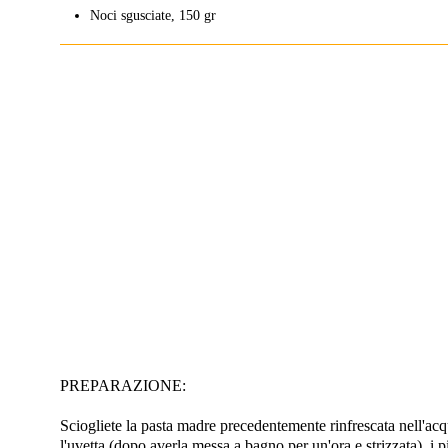
Noci sgusciate, 150 gr
PREPARAZIONE:
Sciogliete la pasta madre precedentemente rinfrescata nell'acq
l'uvetta (dopo averla messa a bagno per un'ora e strizzata), i 