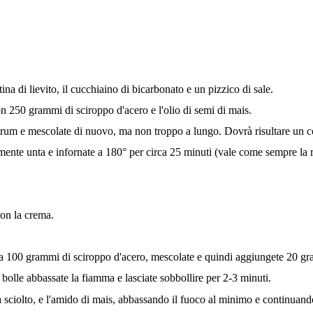
tina di lievito, il cucchiaino di bicarbonato e un pizzico di sale.
 con 250 grammi di sciroppo d'acero e l'olio di semi di mais.
 il rum e mescolate di nuovo, ma non troppo a lungo. Dovrà risultare un
mente unta e infornate a 180° per circa 25 minuti (vale come sempre la r
con la crema.
eme a 100 grammi di sciroppo d'acero, mescolate e quindi aggiungete 20 g
bolle abbassate la fiamma e lasciate sobbollire per 2-3 minuti.
 sciolto, e l'amido di mais, abbassando il fuoco al minimo e continuan