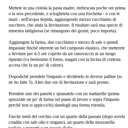
Mettete in una ciotola la pasta madre, rinfrescata poche ore prima
o la sera precedente, e scioglietela con una forchetta - o con le
mani - nell'acqua tiepida, aggiungendo mezzo cucchiaino di
zucchero, che aiuta la lievitazione. Il risultato sarà una specie di
minestra lattiginosa (se rimangono dei grumi, poco importa).
Aggiungete la farina, due cucchiaini e mezzo di sale e quindi
impastate finché otterrete un bel composto elastico, che metterete
a lievitare per 4-5 ore coperto da un canovaccio in un luogo
riparato (va benissimo il forno, magari con la lucina di cortesia
accesa che fa un po' di calore).
Dopodiché prendete l'impasto e dividetelo in diverse palline (io
ne ho fatte 5). Altre due ore di lievitazione e sarà pronto.
Prendete uno dei panetti e spianatelo con un mattarello (prima
spruzzate un po' di farina sul piano di lavoro e sopra l'impasto
perché non si appiccichi) dandogli una forma rotonda.
Farcite metà del cerchio con un quarto della passata (dopo averla
condita con sale olio e origano), un quarto della mozzarella
tagliata a pezzetti e un goccio d'olio.