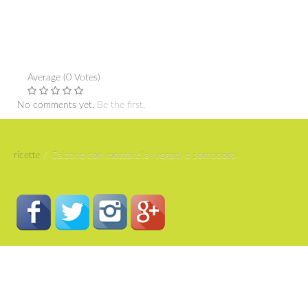
Average (0 Votes)
No comments yet.
Be the first.
ricette
/
Calzone con mozzarella (vegan) e pomodoro