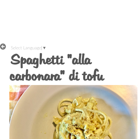
Select Language
▼
Spaghetti "alla
carbonara" di tofu