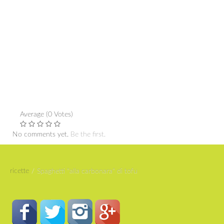
Average (0 Votes)
No comments yet.
Be the first.
ricette
/
Spaghetti "alla carbonara" di tofu